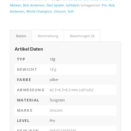
Marken
,
Bob Anderson
,
Dart Spieler
,
Softdarts
Schlagwörter:
Pro
,
Bob
Anderson
,
World Champion
,
Unicorn
,
Soft
Daten
Beschreibung
Bewertungen (0)
Artikel Daten
TYP
18g
GEWICHT
18 g
FARBE
silber
ABMESSUNG
42.5×6.3×6.3 mm LxD1xD2
MATERIAL
Tungsten
MARKE
Unicorn
LEVEL
Pro
GTIN/EAN
0054722040745