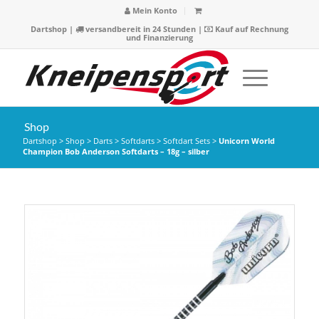
Mein Konto
Dartshop
|
versandbereit in 24 Stunden |
Kauf auf Rechnung
und Finanzierung
Shop
Dartshop
>
Shop
>
Darts
>
Softdarts
>
Softdart Sets
>
Unicorn World
Champion Bob Anderson Softdarts – 18g – silber