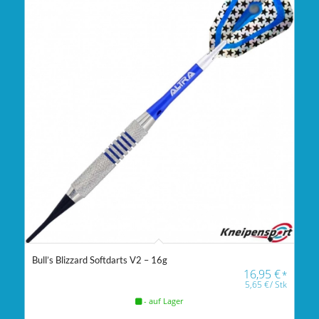
Bull’s Blizzard Softdarts V2 – 16g
16,95
€
*
5,65
€
/
Stk
- auf Lager