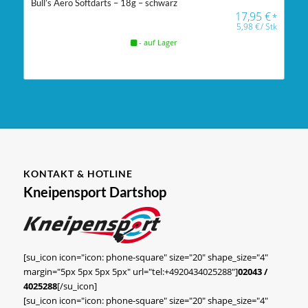
Bull’s Aero Softdarts – 18g – schwarz
17,95
€
*
5,98
€
/
Stk
- auf Lager
KONTAKT & HOTLINE
Kneipensport Dartshop
[su_icon icon="icon: phone-square" size="20" shape_size="4"
margin="5px 5px 5px 5px" url="tel:+4920434025288"]
02043 /
4025288
[/su_icon]
[su_icon icon="icon: phone-square" size="20" shape_size="4"