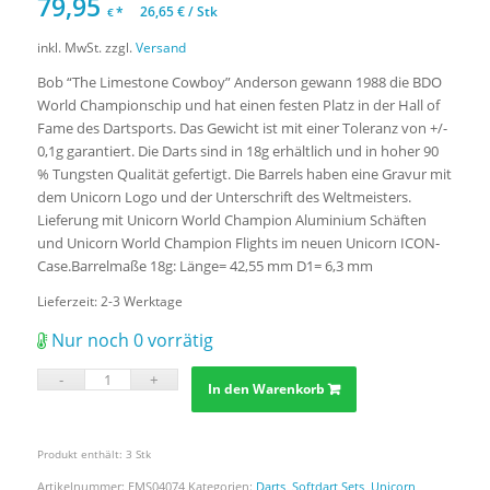
79,95
*
26,65
€
/
Stk
€
inkl. MwSt.
zzgl.
Versand
Bob “The Limestone Cowboy” Anderson gewann 1988 die BDO
World Championschip und hat einen festen Platz in der Hall of
Fame des Dartsports. Das Gewicht ist mit einer Toleranz von +/-
0,1g garantiert. Die Darts sind in 18g erhältlich und in hoher 90
% Tungsten Qualität gefertigt. Die Barrels haben eine Gravur mit
dem Unicorn Logo und der Unterschrift des Weltmeisters.
Lieferung mit Unicorn World Champion Aluminium Schäften
und Unicorn World Champion Flights im neuen Unicorn ICON-
Case.Barrelmaße 18g: Länge= 42,55 mm D1= 6,3 mm
Lieferzeit:
2-3 Werktage
Nur noch 0 vorrätig
In den Warenkorb
Produkt enthält: 3
Stk
Artikelnummer:
EMS04074
Kategorien:
Darts
,
Softdart Sets
,
Unicorn
,