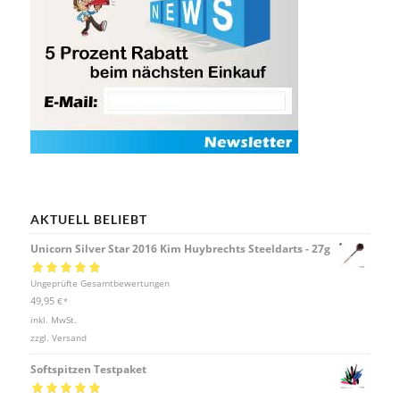
AKTUELL BELIEBT
Unicorn Silver Star 2016 Kim Huybrechts Steeldarts - 27g
Bewertet mit
Ungeprüfte Gesamtbewertungen
5.00
von 5
49,95
€
*
inkl. MwSt.
zzgl.
Versand
Softspitzen Testpaket