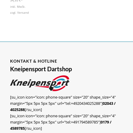
54,95
€
*
inkl. MwSt.
zzgl.
Versand
KONTAKT & HOTLINE
Kneipensport Dartshop
[su_icon icon="icon: phone-square" size="20" shape_size="4"
margin="5px 5px 5px 5px" url="tel:+4920434025288"]
02043 /
4025288
[/su_icon]
[su_icon icon="icon: phone-square" size="20" shape_size="4"
margin="5px 5px 5px 5px" url="tel:+491794589785"]
0179 /
4589785
[/su_icon]