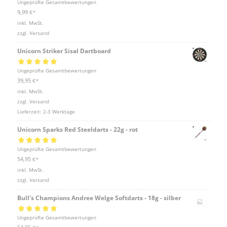
Bewertet mit
Ungeprüfte Gesamtbewertungen
5.00
von 5
9,99
€
*
inkl. MwSt.
zzgl.
Versand
Unicorn Striker Sisal Dartboard
Bewertet mit
Ungeprüfte Gesamtbewertungen
5.00
von 5
39,95
€
*
inkl. MwSt.
zzgl.
Versand
Lieferzeit:
2-3 Werktage
Unicorn Sparks Red Steeldarts - 22g - rot
Bewertet mit
Ungeprüfte Gesamtbewertungen
5.00
von 5
54,95
€
*
inkl. MwSt.
zzgl.
Versand
Bull's Champions Andree Welge Softdarts - 18g - silber
Bewertet mit
Ungeprüfte Gesamtbewertungen
5.00
von 5