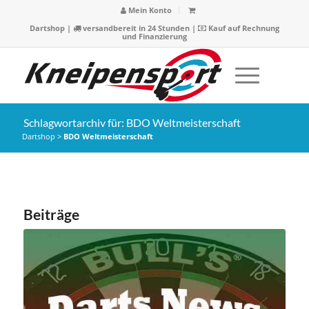
Mein Konto
Dartshop
|
versandbereit in 24 Stunden |
Kauf auf Rechnung
und Finanzierung
Schlagwortarchiv für: BDO Weltmeisterschaft
Dartshop
>
BDO Weltmeisterschaft
Beiträge