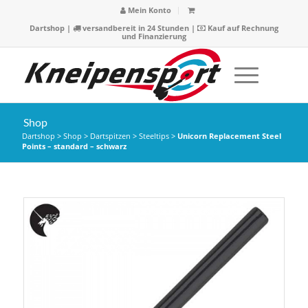
Mein Konto
Dartshop
|
versandbereit in 24 Stunden |
Kauf auf Rechnung
und Finanzierung
Shop
Dartshop
>
Shop
>
Dartspitzen
>
Steeltips
>
Unicorn Replacement Steel
Points – standard – schwarz