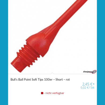
Bull’s Ball Point Soft Tips 100er – Short – rot
2,45
€
*
0,02
€
/
Stk
- nicht verfügbar