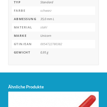
TYP
Standard
FARBE
schwarz
ABMESSUNG
35,0 mm L
MATERIAL
stahl
MARKE
Unicorn
GTIN/EAN
0054722780382
GEWICHT
0,95 g
Ähnliche Produkte