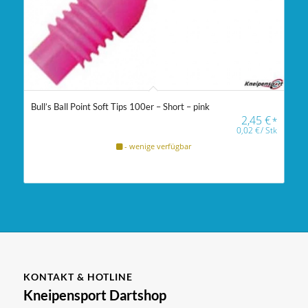
Bull’s Ball Point Soft Tips 100er – Short – pink
2,45
€
*
0,02
€
/
Stk
- wenige verfügbar
KONTAKT & HOTLINE
Kneipensport Dartshop