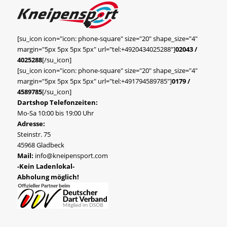
[su_icon icon="icon: phone-square" size="20" shape_size="4"
margin="5px 5px 5px 5px" url="tel:+4920434025288"]
02043 /
4025288
[/su_icon]
[su_icon icon="icon: phone-square" size="20" shape_size="4"
margin="5px 5px 5px 5px" url="tel:+491794589785"]
0179 /
4589785
[/su_icon]
Dartshop Telefonzeiten:
Mo-Sa 10:00 bis 19:00 Uhr
Adresse:
Steinstr. 75
45968 Gladbeck
Mail:
info@kneipensport.com
-Kein Ladenlokal-
Abholung möglich!