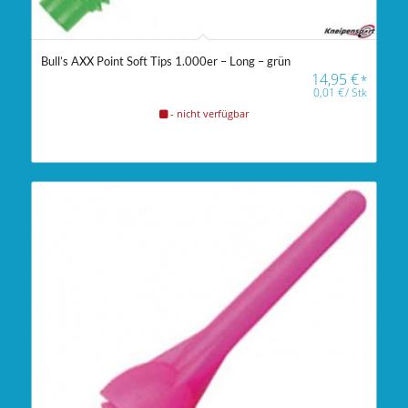
Bull’s AXX Point Soft Tips 1.000er – Long – grün
14,95
€
*
0,01
€
/
Stk
- nicht verfügbar