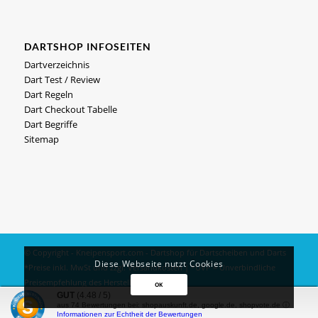
DARTSHOP INFOSEITEN
Dartverzeichnis
Dart Test / Review
Dart Regeln
Dart Checkout Tabelle
Dart Begriffe
Sitemap
© Copyright - Kneipensport.com -
Dartshop
für
Dartscheiben
und
Darts
Diese Webseite nutzt Cookies
*Preise inkl. MwSt und zzgl.
Versandkosten
| *UVP = Unverbindliche
Preisempfehlung des Herstellers
OK
GUT
(4.48 / 5)
Impressum
|
Datenschutz
aus
74
Bewertungen bei: shopauskunft.de, google.de, shopvote.de ⓘ
Informationen zur Echtheit der Bewertungen