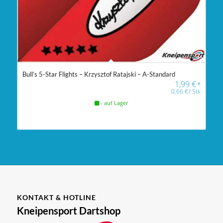
Bull’s 5-Star Flights – Krzysztof Ratajski – A-Standard
1,99
€
*
0,66
€
/
Stk
- auf Lager
KONTAKT & HOTLINE
Kneipensport Dartshop