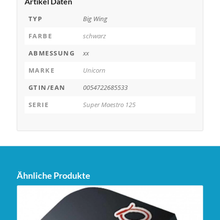
Artikel Daten
TYP
Big Wing
FARBE
schwarz
ABMESSUNG
xx
MARKE
Unicorn
GTIN/EAN
0054722685533
SERIE
Super Maestro 125
Ähnliche Produkte