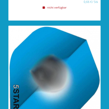
0,66
€
/
Stk
- nicht verfügbar