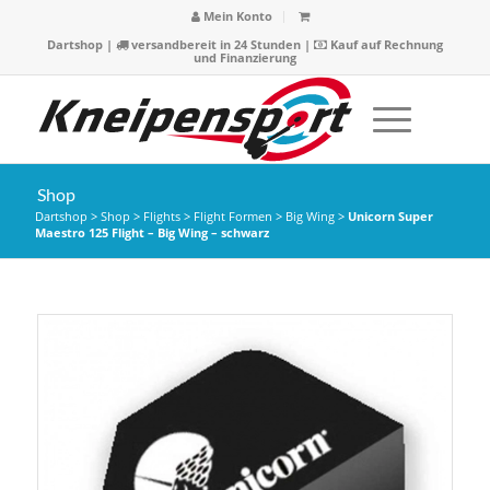
Mein Konto
Dartshop
|
versandbereit in 24 Stunden |
Kauf auf Rechnung
und Finanzierung
Shop
Dartshop
>
Shop
>
Flights
>
Flight Formen
>
Big Wing
>
Unicorn Super
Maestro 125 Flight – Big Wing – schwarz