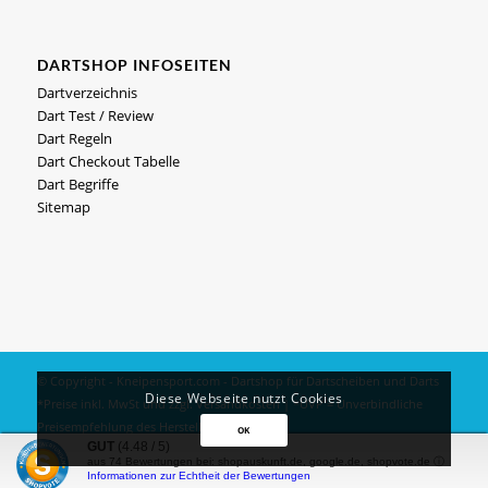
DARTSHOP INFOSEITEN
Dartverzeichnis
Dart Test / Review
Dart Regeln
Dart Checkout Tabelle
Dart Begriffe
Sitemap
© Copyright - Kneipensport.com -
Dartshop
für
Dartscheiben
und
Darts
Diese Webseite nutzt Cookies
*Preise inkl. MwSt und zzgl.
Versandkosten
| *UVP = Unverbindliche
Preisempfehlung des Herstellers
OK
GUT
(4.48 / 5)
Impressum
|
Datenschutz
aus
74
Bewertungen bei: shopauskunft.de, google.de, shopvote.de ⓘ
Informationen zur Echtheit der Bewertungen