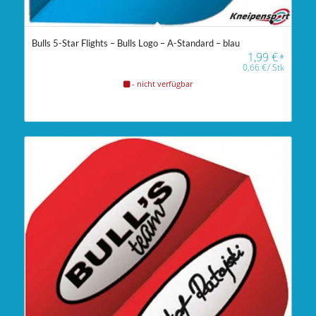
Bulls 5-Star Flights – Bulls Logo – A-Standard – blau
1,99
€
*
0,66
€
/
Stk
- nicht verfügbar