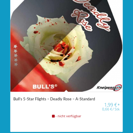
Bull’s 5-Star Flights – Deadly Rose – A-Standard
1,99
€
*
0,66
€
/
Stk
- nicht verfügbar