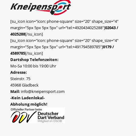
[su_icon icon="icon: phone-square" size="20" shape_size="4"
margin="5px 5px 5px 5px" url="tel:+4920434025288"]
02043 /
4025288
[/su_icon]
[su_icon icon="icon: phone-square" size="20" shape_size="4"
margin="5px 5px 5px 5px" url="tel:+491794589785"]
0179 /
4589785
[/su_icon]
Dartshop Telefonzeiten:
Mo-Sa 10:00 bis 19:00 Uhr
Adresse:
Steinstr. 75
45968 Gladbeck
Mail:
info@kneipensport.com
-Kein Ladenlokal-
Abholung möglich!