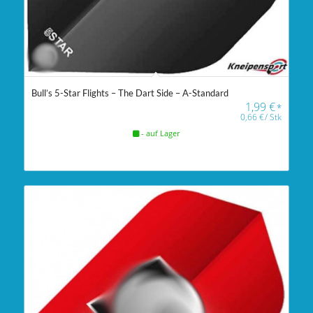
Bull’s 5-Star Flights – The Dart Side – A-Standard
1,99
€
*
0,66
€
/
Stk
- auf Lager