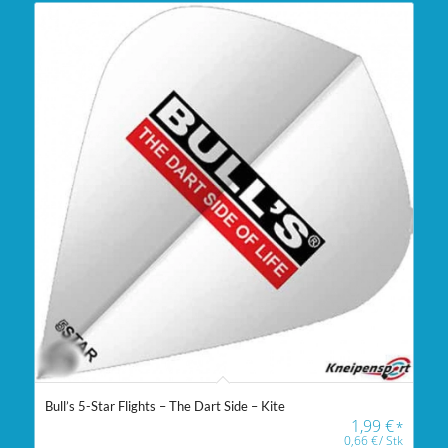
Bull’s 5-Star Flights – The Dart Side – Kite
1,99
€
*
0,66
€
/
Stk