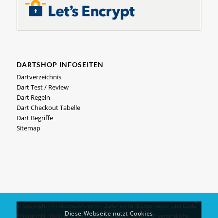
DARTSHOP INFOSEITEN
Dartverzeichnis
Dart Test / Review
Dart Regeln
Dart Checkout Tabelle
Dart Begriffe
Sitemap
© Copyright - Kneipensport.com -
Dartshop
für
Dartscheiben
und
Darts
Diese Webseite nutzt Cookies
*Preise inkl. MwSt und zzgl.
Versandkosten
| *UVP = Unverbindliche