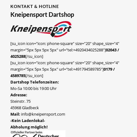
KONTAKT & HOTLINE
Kneipensport Dartshop
[su_icon icon="icon: phone-square" size="20" shape_size="4"
margin="5px 5px 5px 5px" url="tel:+4920434025288"]
02043 /
4025288
[/su_icon]
[su_icon icon="icon: phone-square" size="20" shape_size="4"
margin="5px 5px 5px 5px" url="tel:+491794589785"]
0179 /
4589785
[/su_icon]
Dartshop Telefonzeiten:
Mo-Sa 10:00 bis 19:00 Uhr
Adresse:
Steinstr. 75
45968 Gladbeck
Mail:
info@kneipensport.com
-Kein Ladenlokal-
Abholung möglich!