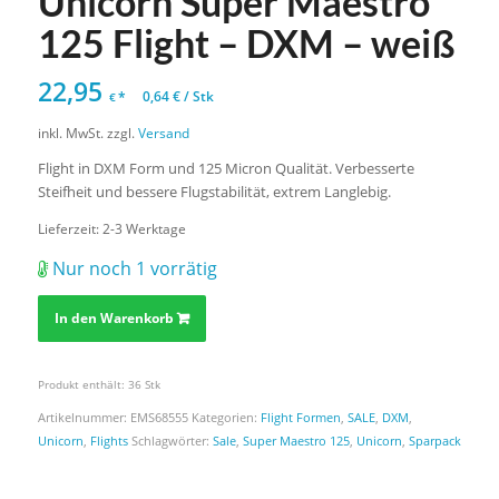
Unicorn Super Maestro
125 Flight – DXM – weiß
22,95
*
0,64
€
/
Stk
€
inkl. MwSt.
zzgl.
Versand
Flight in DXM Form und 125 Micron Qualität. Verbesserte
Steifheit und bessere Flugstabilität, extrem Langlebig.
Lieferzeit:
2-3 Werktage
Nur noch 1 vorrätig
In den Warenkorb
Produkt enthält: 36
Stk
Artikelnummer:
EMS68555
Kategorien:
Flight Formen
,
SALE
,
DXM
,
Unicorn
,
Flights
Schlagwörter:
Sale
,
Super Maestro 125
,
Unicorn
,
Sparpack