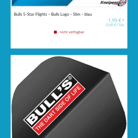
Bulls 5-Star Flights – Bulls Logo – Slim – blau
1,99
€
*
0,66
€
/
Stk
- nicht verfügbar