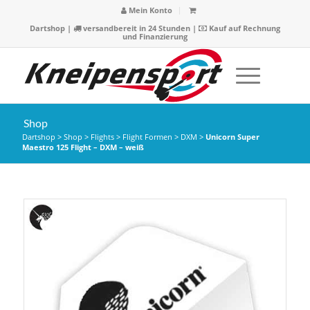
Mein Konto
Dartshop
|
versandbereit in 24 Stunden |
Kauf auf Rechnung
und Finanzierung
Shop
Dartshop
>
Shop
>
Flights
>
Flight Formen
>
DXM
>
Unicorn Super
Maestro 125 Flight – DXM – weiß