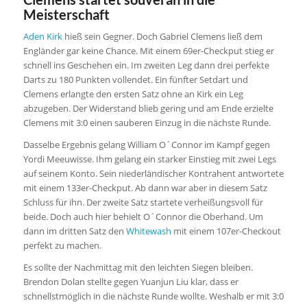
Meisterschaft
Aden Kirk
hieß sein Gegner. Doch Gabriel Clemens ließ dem
Engländer gar keine Chance. Mit einem 69er-Checkput stieg er
schnell ins Geschehen ein. Im zweiten Leg dann drei perfekte
Darts zu 180 Punkten vollendet. Ein fünfter Setdart und
Clemens erlangte den ersten Satz ohne an Kirk ein Leg
abzugeben. Der Widerstand blieb gering und am Ende erzielte
Clemens mit 3:0 einen sauberen Einzug in die nächste Runde.
Dasselbe Ergebnis gelang William O´Connor im Kampf gegen
Yordi Meeuwisse. Ihm gelang ein starker Einstieg mit zwei Legs
auf seinem Konto. Sein niederländischer Kontrahent antwortete
mit einem 133er-Checkput. Ab dann war aber in diesem Satz
Schluss für ihn. Der zweite Satz startete verheißungsvoll für
beide. Doch auch hier behielt O´Connor die Oberhand. Um
dann im dritten Satz den
Whitewash
mit einem 107er-Checkout
perfekt zu machen.
Es sollte der Nachmittag mit den leichten Siegen bleiben.
Brendon Dolan stellte gegen Yuanjun Liu klar, dass er
schnellstmöglich in die nächste Runde wollte. Weshalb er mit 3:0