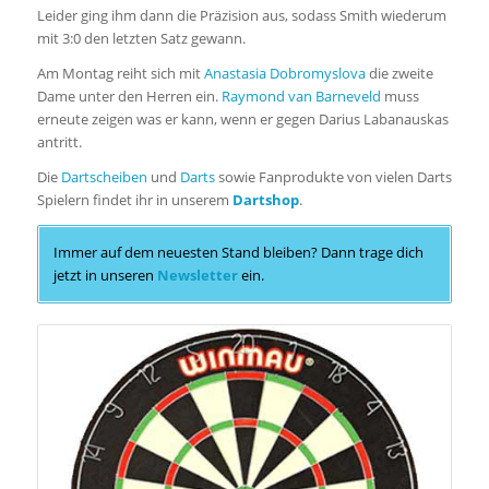
Leider ging ihm dann die Präzision aus, sodass Smith wiederum
mit 3:0 den letzten Satz gewann.
Am Montag reiht sich mit
Anastasia Dobromyslova
die zweite
Dame unter den Herren ein.
Raymond van Barneveld
muss
erneute zeigen was er kann, wenn er gegen Darius Labanauskas
antritt.
Die
Dartscheiben
und
Darts
sowie Fanprodukte von vielen Darts
Spielern findet ihr in unserem
Dartshop
.
Immer auf dem neuesten Stand bleiben? Dann trage dich
jetzt in unseren
Newsletter
ein.