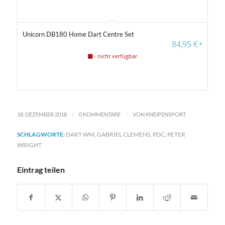
Unicorn DB180 Home Dart Centre Set
4.56
84,95
€
*
- nicht verfügbar
/
/
18. DEZEMBER 2018
0 KOMMENTARE
VON
KNEIPENSPORT
SCHLAGWORTE:
DART WM
,
GABRIEL CLEMENS
,
PDC
,
PETER
WRIGHT
Eintrag teilen