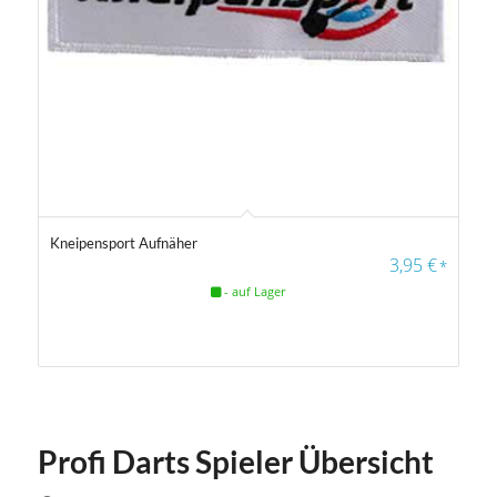
Farbfilter
5.00
Kneipensport Aufnäher
3,95
€
*
- auf Lager
Farbfilter
Profi Darts Spieler Übersicht