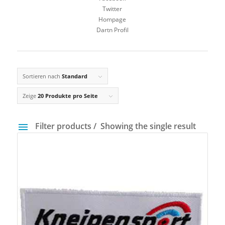
Twitter
Hompage
Dartn Profil
Sortieren nach
Standard
Zeige
20 Produkte pro Seite
Filter products
Showing the single result
Preis
3 €
4 €
3
3
4
4
4
Gewicht
14 g
40 g