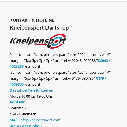
KONTAKT & HOTLINE
Kneipensport Dartshop
[su_icon icon="icon: phone-square" size="20" shape_size="4"
margin="5px 5px 5px 5px" url="tel:+4920434025288"]
02043 /
4025288
[/su_icon]
[su_icon icon="icon: phone-square" size="20" shape_size="4"
margin="5px 5px 5px 5px" url="tel:+491794589785"]
0179 /
4589785
[/su_icon]
Dartshop Telefonzeiten:
Mo-Sa 10:00 bis 19:00 Uhr
Adresse:
Steinstr. 75
45968 Gladbeck
Mail:
info@kneipensport.com
-Kein Ladenlokal-