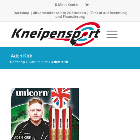
Mein Konto
Dartshop
|
versandbereit in 24 Stunden |
Kauf auf Rechnung
und Finanzierung
Aden Kirk
Dartshop
>
Dart Spieler
>
Aden Kirk