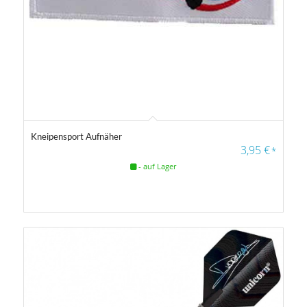
Farbfilter
5.00
Kneipensport Aufnäher
3,95
€
*
- auf Lager
Farbfilter