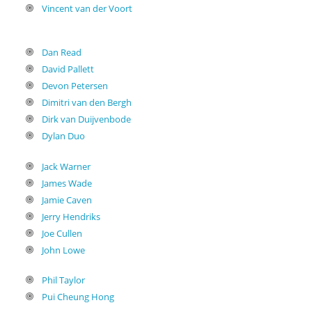
Vincent van der Voort
Dan Read
David Pallett
Devon Petersen
Dimitri van den Bergh
Dirk van Duijvenbode
Dylan Duo
Jack Warner
James Wade
Jamie Caven
Jerry Hendriks
Joe Cullen
John Lowe
Phil Taylor
Pui Cheung Hong