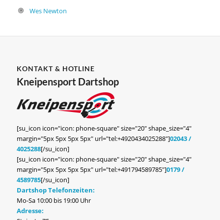
Wes Newton
KONTAKT & HOTLINE
Kneipensport Dartshop
[su_icon icon="icon: phone-square" size="20" shape_size="4"
margin="5px 5px 5px 5px" url="tel:+4920434025288"]
02043 /
4025288
[/su_icon]
[su_icon icon="icon: phone-square" size="20" shape_size="4"
margin="5px 5px 5px 5px" url="tel:+491794589785"]
0179 /
4589785
[/su_icon]
Dartshop Telefonzeiten:
Mo-Sa 10:00 bis 19:00 Uhr
Adresse: