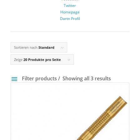
Twitter
Homepage
Dartn Profil
Sortieren nach
Standard
Zeige
20 Produkte pro Seite
Filter products
Showing all 3 results
Preis
3 €
75 €
3
21
39
57
75
Gewicht
14 g
40 g