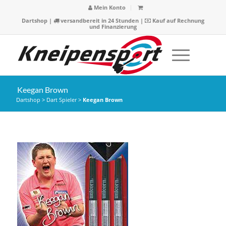
Mein Konto
Dartshop
|
versandbereit in 24 Stunden |
Kauf auf Rechnung
und Finanzierung
Keegan Brown
Dartshop
>
Dart Spieler
>
Keegan Brown