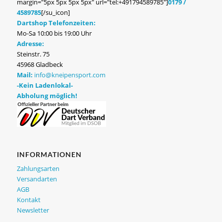
margin="5px 5px 5px 5px" url="tel:+491794589785"]
0179 /
4589785
[/su_icon]
Dartshop Telefonzeiten:
Mo-Sa 10:00 bis 19:00 Uhr
Adresse:
Steinstr. 75
45968 Gladbeck
Mail:
info@kneipensport.com
-Kein Ladenlokal-
Abholung möglich!
INFORMATIONEN
Zahlungsarten
Versandarten
AGB
Kontakt
Newsletter