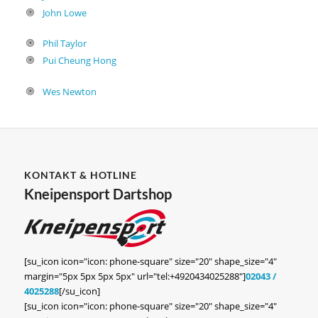
John Lowe
Phil Taylor
Pui Cheung Hong
Wes Newton
KONTAKT & HOTLINE
Kneipensport Dartshop
[su_icon icon="icon: phone-square" size="20" shape_size="4"
margin="5px 5px 5px 5px" url="tel:+4920434025288"]
02043 /
4025288
[/su_icon]
[su_icon icon="icon: phone-square" size="20" shape_size="4"