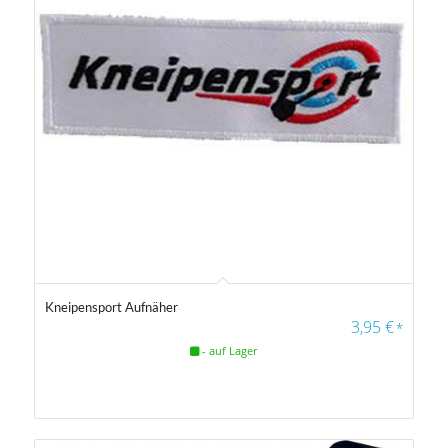
5.00
Kneipensport Aufnäher
3,95
€
*
- auf Lager