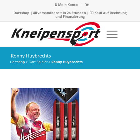
Mein Konto
Dartshop
|
versandbereit in 24 Stunden |
Kauf auf Rechnung
und Finanzierung
Ronny Huybrechts
Dartshop
>
Dart Spieler
>
Ronny Huybrechts