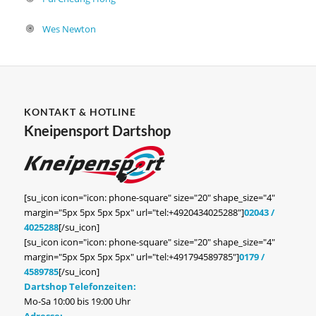
Wes Newton
KONTAKT & HOTLINE
Kneipensport Dartshop
[su_icon icon="icon: phone-square" size="20" shape_size="4"
margin="5px 5px 5px 5px" url="tel:+4920434025288"]
02043 /
4025288
[/su_icon]
[su_icon icon="icon: phone-square" size="20" shape_size="4"
margin="5px 5px 5px 5px" url="tel:+491794589785"]
0179 /
4589785
[/su_icon]
Dartshop Telefonzeiten:
Mo-Sa 10:00 bis 19:00 Uhr
Adresse: