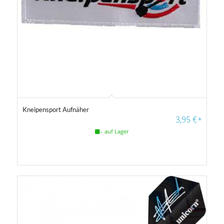
Farbfilter
5.00
Kneipensport Aufnäher
3,95
€
*
- auf Lager
Farbfilter