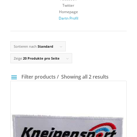
Twitter
Homepage
Dartn Profil
Sortieren nach
Standard
Zeige
20 Produkte pro Seite
Filter products
Showing all 2 results
Preis
3 €
67 €
3
19
35
51
67
Gewicht
14 g
40 g