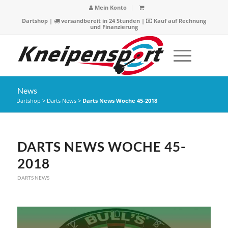
Mein Konto
Dartshop
|
versandbereit in 24 Stunden |
Kauf auf Rechnung
und Finanzierung
News
Dartshop
>
Darts News
>
Darts News Woche 45-2018
DARTS NEWS WOCHE 45-
2018
DARTS NEWS