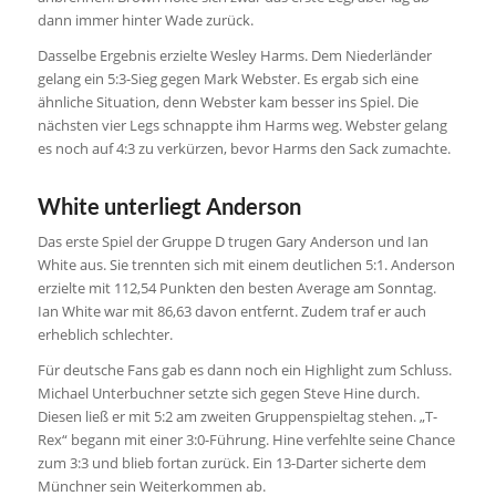
dann immer hinter Wade zurück.
Dasselbe Ergebnis erzielte Wesley Harms. Dem Niederländer
gelang ein 5:3-Sieg gegen Mark Webster. Es ergab sich eine
ähnliche Situation, denn Webster kam besser ins Spiel. Die
nächsten vier Legs schnappte ihm Harms weg. Webster gelang
es noch auf 4:3 zu verkürzen, bevor Harms den Sack zumachte.
White unterliegt Anderson
Das erste Spiel der Gruppe D trugen Gary Anderson und Ian
White aus. Sie trennten sich mit einem deutlichen 5:1. Anderson
erzielte mit 112,54 Punkten den besten Average am Sonntag.
Ian White war mit 86,63 davon entfernt. Zudem traf er auch
erheblich schlechter.
Für deutsche Fans gab es dann noch ein Highlight zum Schluss.
Michael Unterbuchner setzte sich gegen Steve Hine durch.
Diesen ließ er mit 5:2 am zweiten Gruppenspieltag stehen. „T-
Rex“ begann mit einer 3:0-Führung. Hine verfehlte seine Chance
zum 3:3 und blieb fortan zurück. Ein 13-Darter sicherte dem
Münchner sein Weiterkommen ab.