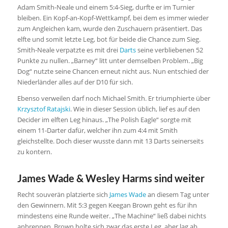
Adam Smith-Neale und einem 5:4-Sieg, durfte er im Turnier
bleiben. Ein Kopf-an-Kopf-Wettkampf, bei dem es immer wieder
zum Angleichen kam, wurde den Zuschauern präsentiert. Das
elfte und somit letzte Leg, bot für beide die Chance zum Sieg.
Smith-Neale verpatzte es mit drei
Darts
seine verbliebenen 52
Punkte zu nullen. „Barney“ litt unter demselben Problem. „Big
Dog“ nutzte seine Chancen erneut nicht aus. Nun entschied der
Niederländer alles auf der D10 für sich.
Ebenso verweilen darf noch Michael Smith. Er triumphierte über
Krzysztof Ratajski
. Wie in dieser Session üblich, lief es auf den
Decider im elften Leg hinaus. „The Polish Eagle“ sorgte mit
einem 11-Darter dafür, welcher ihn zum 4:4 mit Smith
gleichstellte. Doch dieser wusste dann mit 13 Darts seinerseits
zu kontern.
James Wade & Wesley Harms sind weiter
Recht souverän platzierte sich
James Wade
an diesem Tag unter
den Gewinnern. Mit 5:3 gegen Keegan Brown geht es für ihn
mindestens eine Runde weiter. „The Machine“ ließ dabei nichts
anbrennen. Brown holte sich zwar das erste Leg, aber lag ab