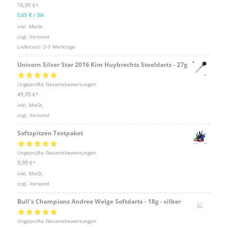
5.00
von 5
16,95
€
*
5,65
€
/
Stk
inkl. MwSt.
zzgl.
Versand
Lieferzeit:
2-3 Werktage
Unicorn Silver Star 2016 Kim Huybrechts Steeldarts - 27g
Bewertet mit
Ungeprüfte Gesamtbewertungen
5.00
von 5
49,95
€
*
inkl. MwSt.
zzgl.
Versand
Softspitzen Testpaket
Bewertet mit
Ungeprüfte Gesamtbewertungen
5.00
von 5
9,99
€
*
inkl. MwSt.
zzgl.
Versand
Bull's Champions Andree Welge Softdarts - 18g - silber
Bewertet mit
Ungeprüfte Gesamtbewertungen