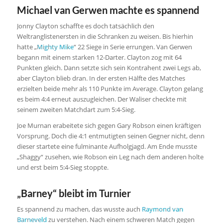
Michael van Gerwen machte es spannend
Jonny Clayton schaffte es doch tatsächlich den
Weltranglistenersten in die Schranken zu weisen. Bis hierhin
hatte „
Mighty Mike
“ 22 Siege in Serie errungen. Van Gerwen
begann mit einem starken 12-Darter. Clayton zog mit 64
Punkten gleich. Dann setzte sich sein Kontrahent zwei Legs ab,
aber Clayton blieb dran. In der ersten Hälfte des Matches
erzielten beide mehr als 110 Punkte im Average. Clayton gelang
es beim 4:4 erneut auszugleichen. Der Waliser checkte mit
seinem zweiten Matchdart zum 5:4-Sieg.
Joe Murnan erabeitete sich gegen Gary Robson einen kräftigen
Vorsprung. Doch die 4:1 entmutigten seinen Gegner nicht, denn
dieser startete eine fulminante Aufholgjagd. Am Ende musste
„Shaggy“ zusehen, wie Robson ein Leg nach dem anderen holte
und erst beim 5:4-Sieg stoppte.
„Barney“ bleibt im Turnier
Es spannend zu machen, das wusste auch
Raymond van
Barneveld
zu verstehen. Nach einem schweren Match gegen