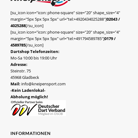
[su_icon icon="icon: phone-square" size="20" shape_size="4"
margin="5px 5px 5px 5px" url="tel:+4920434025288"]
02043 /
4025288
[/su_icon]
[su_icon icon="icon: phone-square" size="20" shape_size="4"
margin="5px 5px 5px 5px" url="tel:+491794589785"]
0179 /
4589785
[/su_icon]
Dartshop Telefonzeiten:
Mo-Sa 10:00 bis 19:00 Uhr
Adresse:
Steinstr. 75
45968 Gladbeck
Mail:
info@kneipensport.com
-Kein Ladenlokal-
Abholung möglich!
INFORMATIONEN