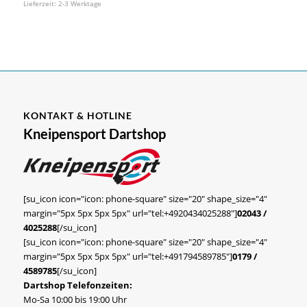
Lieferzeit:
2-3 Werktage
KONTAKT & HOTLINE
Kneipensport Dartshop
[su_icon icon="icon: phone-square" size="20" shape_size="4"
margin="5px 5px 5px 5px" url="tel:+4920434025288"]
02043 /
4025288
[/su_icon]
[su_icon icon="icon: phone-square" size="20" shape_size="4"
margin="5px 5px 5px 5px" url="tel:+491794589785"]
0179 /
4589785
[/su_icon]
Dartshop Telefonzeiten:
Mo-Sa 10:00 bis 19:00 Uhr