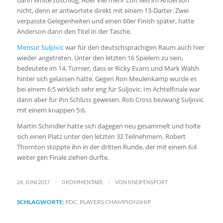
dann White zuschlug. Aber viel mehr Luft ließ im Anderson
nicht, denn er antwortete direkt mit einem 13-Darter. Zwei
verpasste Gelegenheiten und einen 60er Finish später, hatte
Anderson dann den Titel in der Tasche.
Mensur Suljovic
war für den deutschsprachigen Raum auch hier
wieder angetreten. Unter den letzten 16 Spielern zu sein,
bedeutete im 14. Turnier, dass er Ricky Evans und Mark Walsh
hinter sich gelassen hatte. Gegen Ron Meulenkamp wurde es
bei einem 6:5 wirklich sehr eng für Suljovic. Im Achtelfinale war
dann aber für ihn Schluss gewesen. Rob Cross bezwang Suljovic
mit einem knappen 5:6.
Martin Schindler hatte sich dagegen neu gesammelt und holte
sich einen Platz unter den letzten 32 Teilnehmern. Robert
Thornton stoppte ihn in der dritten Runde, der mit einem 6:4
weiter gen Finale ziehen durfte.
/
/
24. JUNI 2017
0 KOMMENTARE
VON
KNEIPENSPORT
SCHLAGWORTE:
PDC
,
PLAYERS CHAMPIONSHIP