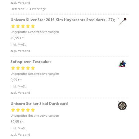
zzgl.
Versand
Lieferzeit:
2-3 Werktage
Unicorn Silver Star 2016 Kim Huybrechts Steeldarts - 27g
Bewertet mit
Ungeprüfte Gesamtbewertungen
5.00
von 5
49,95
€
*
inkl. MwSt.
zzgl.
Versand
Softspitzen Testpaket
Bewertet mit
Ungeprüfte Gesamtbewertungen
5.00
von 5
9,99
€
*
inkl. MwSt.
zzgl.
Versand
Unicorn Striker Sisal Dartboard
Bewertet mit
Ungeprüfte Gesamtbewertungen
5.00
von 5
39,95
€
*
inkl. MwSt.
zzgl.
Versand