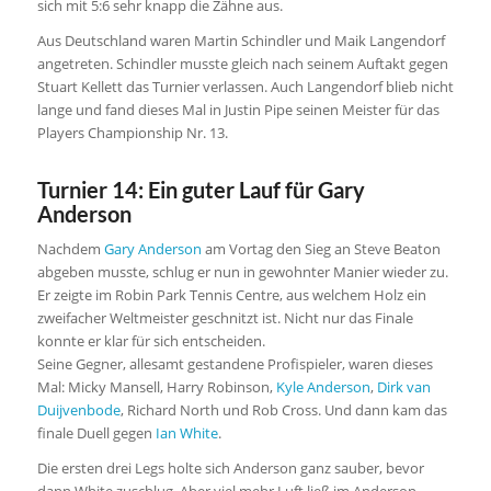
sich mit 5:6 sehr knapp die Zähne aus.
Aus Deutschland waren Martin Schindler und Maik Langendorf
angetreten. Schindler musste gleich nach seinem Auftakt gegen
Stuart Kellett das Turnier verlassen. Auch Langendorf blieb nicht
lange und fand dieses Mal in Justin Pipe seinen Meister für das
Players Championship Nr. 13.
Turnier 14: Ein guter Lauf für Gary
Anderson
Nachdem
Gary Anderson
am Vortag den Sieg an Steve Beaton
abgeben musste, schlug er nun in gewohnter Manier wieder zu.
Er zeigte im Robin Park Tennis Centre, aus welchem Holz ein
zweifacher Weltmeister geschnitzt ist. Nicht nur das Finale
konnte er klar für sich entscheiden.
Seine Gegner, allesamt gestandene Profispieler, waren dieses
Mal: Micky Mansell, Harry Robinson,
Kyle Anderson
,
Dirk van
Duijvenbode
, Richard North und Rob Cross. Und dann kam das
finale Duell gegen
Ian White
.
Die ersten drei Legs holte sich Anderson ganz sauber, bevor