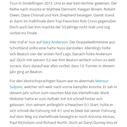
Tour in Sindelfingen 2013. Und es war kein leichter gewesen. Der
Reihe nach musste er Mathew Dennant, Keegan Brown, Robert
Owen, Dave Chisnall und Kirk Shepherd besiegen. Damit stand
er dann im Halbfinale dem Top-Favoriten Rob Cross gegenüber.
Doch auch bei ihm machte der 53-Jährige nicht Halt und zog
vorbei ins Finale
Hier traf er nun auf
Gary Anderson
. Der Doppelweltmeister aus
Schottland sollte eine harte Nuss darstellen. Allerdings holte
sich Beaton vier der ersten fünf Legs. Danach holte Anderson
auf. Doch mit seinem 5:2 war ihm Beaton einfach schon zu weit
voraus. Kurz darauf war alles vorbei, dass 13. Turnier in diesem
Jahr ging an Beaton.
Für den deutschsprachigen Raum war es abermals
Mensur
Suljovic
, welcher sich weit nach vorne kämpfen konnte. Er sah in
diesem Jahr schon zum neunten Mal das Viertelfinale. Mark
Webster hatte er zum Auftakt mit 6:4 schnell hinter sich
gelassen. Von seinem anfänglich schwachen 0:1-Start, holte er
sich schnell die Führung mit 4:1 und es blieb bei seiner Führung.
Auf dem Weg ins Viertelfinale besiegte er noch Antonio Alcinas,
Paul Nicholson und Richard North. Doch an Daryl Gurney biss er