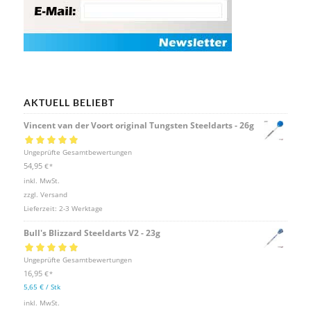
AKTUELL BELIEBT
Vincent van der Voort original Tungsten Steeldarts - 26g
Bewertet mit
Ungeprüfte Gesamtbewertungen
5.00
von 5
54,95
€
*
inkl. MwSt.
zzgl.
Versand
Lieferzeit:
2-3 Werktage
Bull's Blizzard Steeldarts V2 - 23g
Bewertet mit
Ungeprüfte Gesamtbewertungen
5.00
von 5
16,95
€
*
5,65
€
/
Stk
inkl. MwSt.