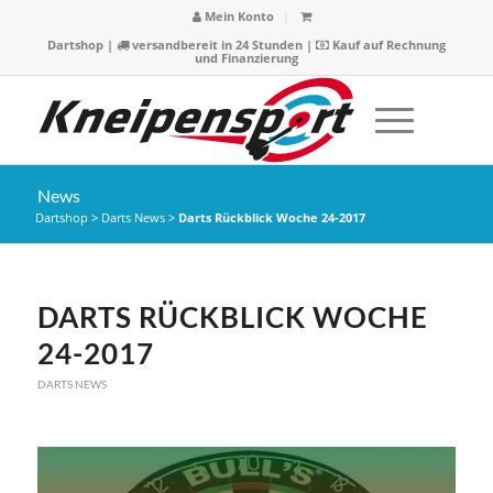
Mein Konto
Dartshop
|
versandbereit in 24 Stunden |
Kauf auf Rechnung
und Finanzierung
News
Dartshop
>
Darts News
>
Darts Rückblick Woche 24-2017
DARTS RÜCKBLICK WOCHE
24-2017
DARTS NEWS