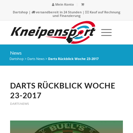
Mein Konto
Dartshop
|
versandbereit in 24 Stunden |
Kauf auf Rechnung
und Finanzierung
News
Dartshop
>
Darts News
>
Darts Rückblick Woche 23-2017
DARTS RÜCKBLICK WOCHE
23-2017
DARTS NEWS