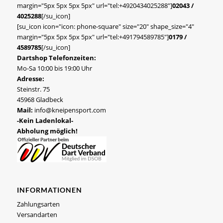
margin="5px 5px 5px 5px" url="tel:+4920434025288"]
02043 /
4025288
[/su_icon]
[su_icon icon="icon: phone-square" size="20" shape_size="4"
margin="5px 5px 5px 5px" url="tel:+491794589785"]
0179 /
4589785
[/su_icon]
Dartshop Telefonzeiten:
Mo-Sa 10:00 bis 19:00 Uhr
Adresse:
Steinstr. 75
45968 Gladbeck
Mail:
info@kneipensport.com
-Kein Ladenlokal-
Abholung möglich!
INFORMATIONEN
Zahlungsarten
Versandarten