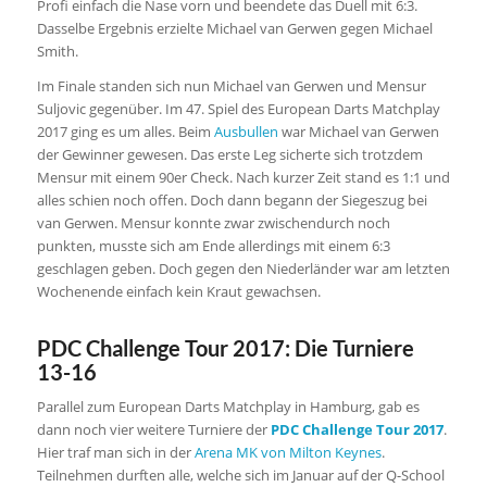
Profi einfach die Nase vorn und beendete das Duell mit 6:3.
Dasselbe Ergebnis erzielte Michael van Gerwen gegen Michael
Smith.
Im Finale standen sich nun Michael van Gerwen und Mensur
Suljovic gegenüber. Im 47. Spiel des European Darts Matchplay
2017 ging es um alles. Beim
Ausbullen
war Michael van Gerwen
der Gewinner gewesen. Das erste Leg sicherte sich trotzdem
Mensur mit einem 90er Check. Nach kurzer Zeit stand es 1:1 und
alles schien noch offen. Doch dann begann der Siegeszug bei
van Gerwen. Mensur konnte zwar zwischendurch noch
punkten, musste sich am Ende allerdings mit einem 6:3
geschlagen geben. Doch gegen den Niederländer war am letzten
Wochenende einfach kein Kraut gewachsen.
PDC Challenge Tour 2017: Die Turniere
13-16
Parallel zum European Darts Matchplay in Hamburg, gab es
dann noch vier weitere Turniere der
PDC Challenge Tour 2017
.
Hier traf man sich in der
Arena MK von Milton Keynes
.
Teilnehmen durften alle, welche sich im Januar auf der Q-School