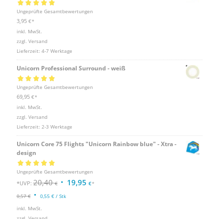
Bewertet mit
Ungeprüfte Gesamtbewertungen
5.00
von 5
3,95
€
*
inkl. MwSt.
zzgl.
Versand
Lieferzeit:
4-7 Werktage
Unicorn Professional Surround - weiß
Bewertet mit
Ungeprüfte Gesamtbewertungen
5.00
von 5
69,95
€
*
inkl. MwSt.
zzgl.
Versand
Lieferzeit:
2-3 Werktage
Unicorn Core 75 Flights "Unicorn Rainbow blue" - Xtra -
design
Bewertet mit
Ungeprüfte Gesamtbewertungen
5.00
von 5
20,40
19,95
*UVP:
€
€
*
0,57
€
0,55
€
/
Stk
inkl. MwSt.
zzgl.
Versand