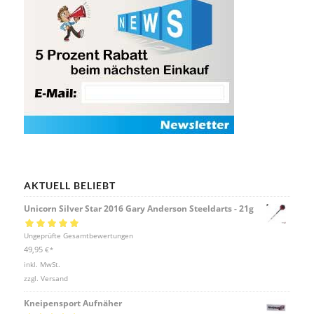
AKTUELL BELIEBT
Unicorn Silver Star 2016 Gary Anderson Steeldarts - 21g
Bewertet mit
Ungeprüfte Gesamtbewertungen
5.00
von 5
49,95
€
*
inkl. MwSt.
zzgl.
Versand
Kneipensport Aufnäher