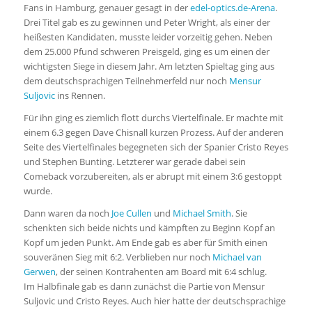
Fans in Hamburg, genauer gesagt in der
edel-optics.de-Arena
.
Drei Titel gab es zu gewinnen und Peter Wright, als einer der
heißesten Kandidaten, musste leider vorzeitig gehen. Neben
dem 25.000 Pfund schweren Preisgeld, ging es um einen der
wichtigsten Siege in diesem Jahr. Am letzten Spieltag ging aus
dem deutschsprachigen Teilnehmerfeld nur noch
Mensur
Suljovic
ins Rennen.
Für ihn ging es ziemlich flott durchs Viertelfinale. Er machte mit
einem 6.3 gegen Dave Chisnall kurzen Prozess. Auf der anderen
Seite des Viertelfinales begegneten sich der Spanier Cristo Reyes
und Stephen Bunting. Letzterer war gerade dabei sein
Comeback vorzubereiten, als er abrupt mit einem 3:6 gestoppt
wurde.
Dann waren da noch
Joe Cullen
und
Michael Smith
. Sie
schenkten sich beide nichts und kämpften zu Beginn Kopf an
Kopf um jeden Punkt. Am Ende gab es aber für Smith einen
souveränen Sieg mit 6:2. Verblieben nur noch
Michael van
Gerwen
, der seinen Kontrahenten am Board mit 6:4 schlug.
Im Halbfinale gab es dann zunächst die Partie von Mensur
Suljovic und Cristo Reyes. Auch hier hatte der deutschsprachige