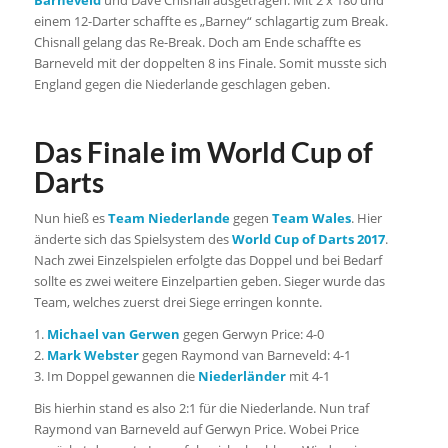
Barneveld
und Dave Chisnall ausgetragen. Mit 2 x 180 und
einem 12-Darter schaffte es „Barney“ schlagartig zum Break.
Chisnall gelang das Re-Break. Doch am Ende schaffte es
Barneveld mit der doppelten 8 ins Finale. Somit musste sich
England gegen die Niederlande geschlagen geben.
Das Finale im World Cup of
Darts
Nun hieß es
Team Niederlande
gegen
Team Wales
. Hier
änderte sich das Spielsystem des
World Cup of Darts 2017
.
Nach zwei Einzelspielen erfolgte das Doppel und bei Bedarf
sollte es zwei weitere Einzelpartien geben. Sieger wurde das
Team, welches zuerst drei Siege erringen konnte.
1.
Michael van Gerwen
gegen Gerwyn Price: 4-0
2.
Mark Webster
gegen Raymond van Barneveld: 4-1
3. Im Doppel gewannen die
Niederländer
mit 4-1
Bis hierhin stand es also 2:1 für die Niederlande. Nun traf
Raymond van Barneveld auf Gerwyn Price. Wobei Price