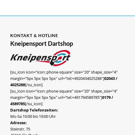
KONTAKT & HOTLINE
Kneipensport Dartshop
[su_icon icon="icon: phone-square" size="20" shape_size="4"
margin="5px 5px 5px 5px" url="tel:+4920434025288"]
02043 /
4025288
[/su_icon]
[su_icon icon="icon: phone-square" size="20" shape_size="4"
margin="5px 5px 5px 5px" url="tel:+491794589785"]
0179 /
4589785
[/su_icon]
Dartshop Telefonzeiten:
Mo-Sa 10:00 bis 19:00 Uhr
Adresse:
Steinstr. 75