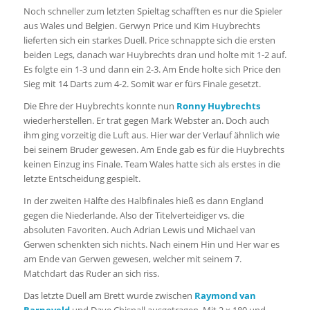
Noch schneller zum letzten Spieltag schafften es nur die Spieler
aus Wales und Belgien. Gerwyn Price und Kim Huybrechts
lieferten sich ein starkes Duell. Price schnappte sich die ersten
beiden Legs, danach war Huybrechts dran und holte mit 1-2 auf.
Es folgte ein 1-3 und dann ein 2-3. Am Ende holte sich Price den
Sieg mit 14 Darts zum 4-2. Somit war er fürs Finale gesetzt.
Die Ehre der Huybrechts konnte nun
Ronny Huybrechts
wiederherstellen. Er trat gegen Mark Webster an. Doch auch
ihm ging vorzeitig die Luft aus. Hier war der Verlauf ähnlich wie
bei seinem Bruder gewesen. Am Ende gab es für die Huybrechts
keinen Einzug ins Finale. Team Wales hatte sich als erstes in die
letzte Entscheidung gespielt.
In der zweiten Hälfte des Halbfinales hieß es dann England
gegen die Niederlande. Also der Titelverteidiger vs. die
absoluten Favoriten. Auch Adrian Lewis und Michael van
Gerwen schenkten sich nichts. Nach einem Hin und Her war es
am Ende van Gerwen gewesen, welcher mit seinem 7.
Matchdart das Ruder an sich riss.
Das letzte Duell am Brett wurde zwischen
Raymond van