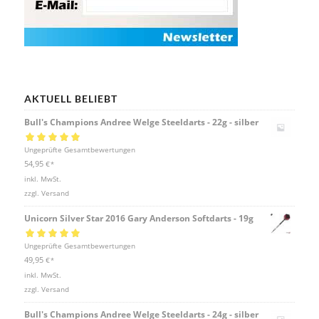
AKTUELL BELIEBT
Bull's Champions Andree Welge Steeldarts - 22g - silber
Bewertet mit
Ungeprüfte Gesamtbewertungen
5.00
von 5
54,95
€
*
inkl. MwSt.
zzgl.
Versand
Unicorn Silver Star 2016 Gary Anderson Softdarts - 19g
Bewertet mit
Ungeprüfte Gesamtbewertungen
5.00
von 5
49,95
€
*
inkl. MwSt.
zzgl.
Versand
Bull's Champions Andree Welge Steeldarts - 24g - silber