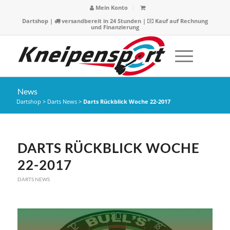
Mein Konto
Dartshop
|
versandbereit in 24 Stunden |
Kauf auf Rechnung
und Finanzierung
News
Dartshop
>
Darts News
>
Darts Rückblick Woche 22-2017
DARTS RÜCKBLICK WOCHE
22-2017
DARTS NEWS