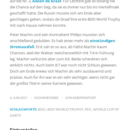
auf die Nr. 3,
Aileen de Graaf
. Für Letztere gab es bislang nie
die Chance auf den Sieg, da sie es immer nur bis ins Viertelfinale
geschafft hatte. Die Russin musste sich am Ende aber
geschlagen geben, sodass de Graaf ihre erste BDO World Trophy
mit nach Hause nehmen konnte.
Peter Machin und sein Kontrahent Philips mussten sich
anschließend gedulden. Es hab einen mehr als
einstündigen
Stromausfall
. Erst sah es so aus, als hätte Machin kaum
Chancen, weil der Waliser zwischenzeitlich mit 7:4 in Führung
lag. Machin verkürzte aber zum 6:6. Beide schenkten sich
wirklich nichts. Auch beim 8:7 war noch nicht Schluss gewesen.
Doch am Ende erwies sich Machin als sehr ausdauernd und
präzise. Auch für ihn war es ein sehr wichtiger, wenn nicht gar
der größte Titel in seiner Karriere gewesen.
/
/
6. JUNI 2017
0 KOMMENTARE
VON
KNEIPENSPORT
SCHLAGWORTE:
BDO
,
BDO WORLD TROPHY
,
PDC
,
WORLD CUP OF
DARTS
Eintrag teilen