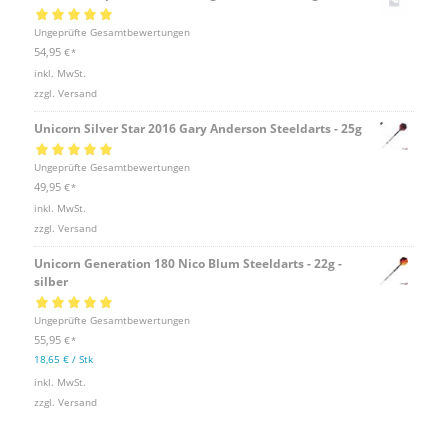
Bewertet mit
Ungeprüfte Gesamtbewertungen
5.00
von 5
54,95
€
*
inkl. MwSt.
zzgl.
Versand
Unicorn Silver Star 2016 Gary Anderson Steeldarts - 25g
Bewertet mit
Ungeprüfte Gesamtbewertungen
5.00
von 5
49,95
€
*
inkl. MwSt.
zzgl.
Versand
Unicorn Generation 180 Nico Blum Steeldarts - 22g -
silber
Bewertet mit
Ungeprüfte Gesamtbewertungen
5.00
von 5
55,95
€
*
18,65
€
/
Stk
inkl. MwSt.
zzgl.
Versand